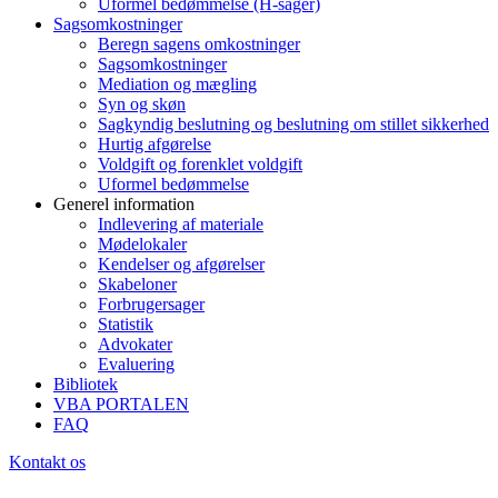
Uformel bedømmelse (H-sager)
Sagsomkostninger
Beregn sagens omkostninger
Sagsomkostninger
Mediation og mægling
Syn og skøn
Sagkyndig beslutning og beslutning om stillet sikkerhed
Hurtig afgørelse
Voldgift og forenklet voldgift
Uformel bedømmelse
Generel information
Indlevering af materiale
Mødelokaler
Kendelser og afgørelser
Skabeloner
Forbrugersager
Statistik
Advokater
Evaluering
Bibliotek
VBA PORTALEN
FAQ
Kontakt os