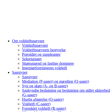
Om voldgiftsnævnet
Voldgiftsnævnet
Voldgiftsnævnets bestyrelse
Præsidiet og suppleanter
Sekretariatet
Skønsmænd og faglige dommere
Ingeniørforeningens voldgift
Sagstyper
Sagstyper
Mediation (P-sager) og mægling (Q-sager)
Syn og skøn (A- og B-sager)
Sagkyndig beslutning og beslutning om stillet sikkerhed
(G-sager)
Hurtig afgørelse (O-sager)
Voldgift (C-sager)
Forenklet voldgift (R-sager)