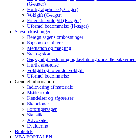
(G-sager)
Hurtig afgørelse (O-sager)
Voldgift (C-sager)
Forenklet voldgift (R-sager)
Uformel bedømmelse (H-sager)
Sagsomkostninger
Beregn sagens omkostninger
Sagsomkostninger
Mediation og mægling
Syn og skøn
Sagkyndig beslutning og beslutning om stillet sikkerhed
Hurtig afgørelse
Voldgift og forenklet voldgift
Uformel bedømmelse
Generel information
Indlevering af materiale
Mødelokaler
Kendelser og afgørelser
Skabeloner
Forbrugersager
Statistik
Advokater
Evaluering
Bibliotek
VBA PORTALEN