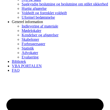
Sagkyndig beslutning og beslutning om stillet sikkerhed
Hurtig afgørelse
Voldgift og forenklet voldgift
Uformel bedømmelse
Generel information
Indlevering af materiale
Mødelokaler
Kendelser og afgørelser
Skabeloner
Forbrugersager
Statistik
Advokater
Evaluering
Bibliotek
VBA PORTALEN
FAQ