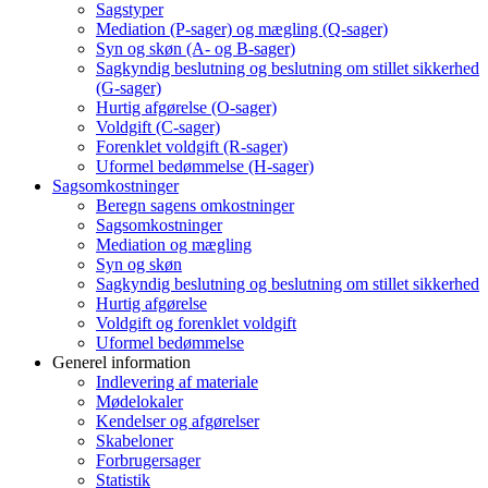
Sagstyper
Mediation (P-sager) og mægling (Q-sager)
Syn og skøn (A- og B-sager)
Sagkyndig beslutning og beslutning om stillet sikkerhed
(G-sager)
Hurtig afgørelse (O-sager)
Voldgift (C-sager)
Forenklet voldgift (R-sager)
Uformel bedømmelse (H-sager)
Sagsomkostninger
Beregn sagens omkostninger
Sagsomkostninger
Mediation og mægling
Syn og skøn
Sagkyndig beslutning og beslutning om stillet sikkerhed
Hurtig afgørelse
Voldgift og forenklet voldgift
Uformel bedømmelse
Generel information
Indlevering af materiale
Mødelokaler
Kendelser og afgørelser
Skabeloner
Forbrugersager
Statistik