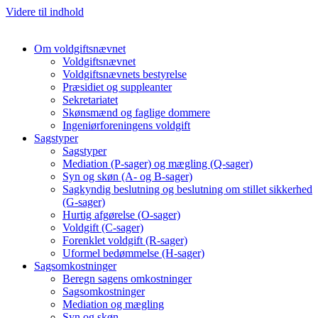
Videre til indhold
Om voldgiftsnævnet
Voldgiftsnævnet
Voldgiftsnævnets bestyrelse
Præsidiet og suppleanter
Sekretariatet
Skønsmænd og faglige dommere
Ingeniørforeningens voldgift
Sagstyper
Sagstyper
Mediation (P-sager) og mægling (Q-sager)
Syn og skøn (A- og B-sager)
Sagkyndig beslutning og beslutning om stillet sikkerhed
(G-sager)
Hurtig afgørelse (O-sager)
Voldgift (C-sager)
Forenklet voldgift (R-sager)
Uformel bedømmelse (H-sager)
Sagsomkostninger
Beregn sagens omkostninger
Sagsomkostninger
Mediation og mægling
Syn og skøn