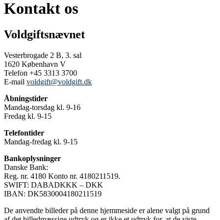
Kontakt os
Voldgiftsnævnet
Vesterbrogade 2 B, 3. sal
1620 København V
Telefon +45 3313 3700
E-mail
voldgift@voldgift.dk
Åbningstider
Mandag-torsdag kl. 9-16
Fredag kl. 9-15
Telefontider
Mandag-fredag kl. 9-15
Bankoplysninger
Danske Bank:
Reg. nr. 4180 Konto nr. 4180211519.
SWIFT: DABADKKK – DKK
IBAN: DK5830004180211519
De anvendte billeder på denne hjemmeside er alene valgt på grund
af det billedmæssige udtryk og er ikke et udtryk for, at de viste