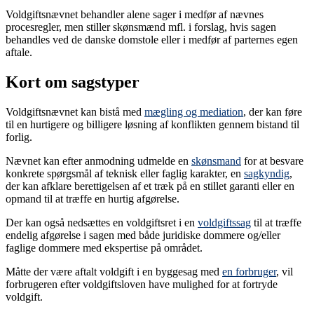
Voldgiftsnævnet behandler alene sager i medfør af nævnes
procesregler, men stiller skønsmænd mfl. i forslag, hvis sagen
behandles ved de danske domstole eller i medfør af parternes egen
aftale.
Kort om sagstyper
Voldgiftsnævnet kan bistå med
mægling og mediation
, der kan føre
til en hurtigere og billigere løsning af konflikten gennem bistand til
forlig.
Nævnet kan efter anmodning udmelde en
skønsmand
for at besvare
konkrete spørgsmål af teknisk eller faglig karakter, en
sagkyndig
,
der kan afklare berettigelsen af et træk på en stillet garanti eller en
opmand til at træffe en hurtig afgørelse.
Der kan også nedsættes en voldgiftsret i en
voldgiftssag
til at træffe
endelig afgørelse i sagen med både juridiske dommere og/eller
faglige dommere med ekspertise på området.
Måtte der være aftalt voldgift i en byggesag med
en forbruger
, vil
forbrugeren efter voldgiftsloven have mulighed for at fortryde
voldgift.