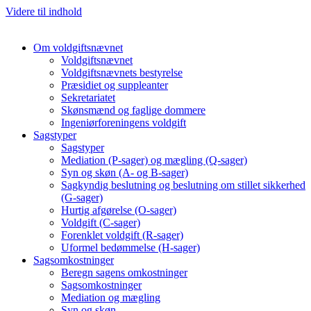
Videre til indhold
Om voldgiftsnævnet
Voldgiftsnævnet
Voldgiftsnævnets bestyrelse
Præsidiet og suppleanter
Sekretariatet
Skønsmænd og faglige dommere
Ingeniørforeningens voldgift
Sagstyper
Sagstyper
Mediation (P-sager) og mægling (Q-sager)
Syn og skøn (A- og B-sager)
Sagkyndig beslutning og beslutning om stillet sikkerhed
(G-sager)
Hurtig afgørelse (O-sager)
Voldgift (C-sager)
Forenklet voldgift (R-sager)
Uformel bedømmelse (H-sager)
Sagsomkostninger
Beregn sagens omkostninger
Sagsomkostninger
Mediation og mægling
Syn og skøn