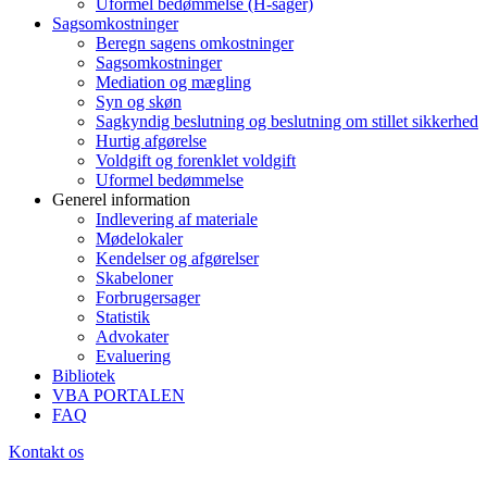
Uformel bedømmelse (H-sager)
Sagsomkostninger
Beregn sagens omkostninger
Sagsomkostninger
Mediation og mægling
Syn og skøn
Sagkyndig beslutning og beslutning om stillet sikkerhed
Hurtig afgørelse
Voldgift og forenklet voldgift
Uformel bedømmelse
Generel information
Indlevering af materiale
Mødelokaler
Kendelser og afgørelser
Skabeloner
Forbrugersager
Statistik
Advokater
Evaluering
Bibliotek
VBA PORTALEN
FAQ
Kontakt os