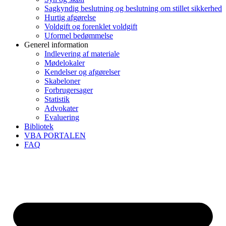
Sagkyndig beslutning og beslutning om stillet sikkerhed
Hurtig afgørelse
Voldgift og forenklet voldgift
Uformel bedømmelse
Generel information
Indlevering af materiale
Mødelokaler
Kendelser og afgørelser
Skabeloner
Forbrugersager
Statistik
Advokater
Evaluering
Bibliotek
VBA PORTALEN
FAQ