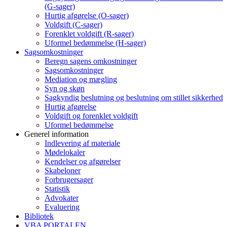
(G-sager)
Hurtig afgørelse (O-sager)
Voldgift (C-sager)
Forenklet voldgift (R-sager)
Uformel bedømmelse (H-sager)
Sagsomkostninger
Beregn sagens omkostninger
Sagsomkostninger
Mediation og mægling
Syn og skøn
Sagkyndig beslutning og beslutning om stillet sikkerhed
Hurtig afgørelse
Voldgift og forenklet voldgift
Uformel bedømmelse
Generel information
Indlevering af materiale
Mødelokaler
Kendelser og afgørelser
Skabeloner
Forbrugersager
Statistik
Advokater
Evaluering
Bibliotek
VBA PORTALEN