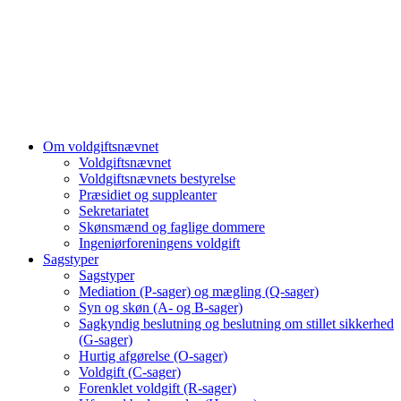
Om voldgiftsnævnet
Voldgiftsnævnet
Voldgiftsnævnets bestyrelse
Præsidiet og suppleanter
Sekretariatet
Skønsmænd og faglige dommere
Ingeniørforeningens voldgift
Sagstyper
Sagstyper
Mediation (P-sager) og mægling (Q-sager)
Syn og skøn (A- og B-sager)
Sagkyndig beslutning og beslutning om stillet sikkerhed
(G-sager)
Hurtig afgørelse (O-sager)
Voldgift (C-sager)
Forenklet voldgift (R-sager)