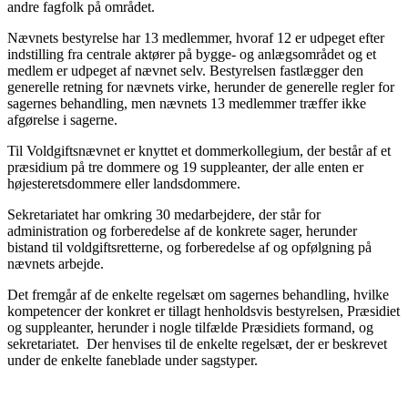
andre fagfolk på området.
Nævnets bestyrelse har 13 medlemmer, hvoraf 12 er udpeget efter
indstilling fra centrale aktører på bygge- og anlægsområdet og et
medlem er udpeget af nævnet selv. Bestyrelsen fastlægger den
generelle retning for nævnets virke, herunder de generelle regler for
sagernes behandling, men nævnets 13 medlemmer træffer ikke
afgørelse i sagerne.
Til Voldgiftsnævnet er knyttet et dommerkollegium, der består af et
præsidium på tre dommere og 19 suppleanter, der alle enten er
højesteretsdommere eller landsdommere.
Sekretariatet har omkring 30 medarbejdere, der står for
administration og forberedelse af de konkrete sager, herunder
bistand til voldgiftsretterne, og forberedelse af og opfølgning på
nævnets arbejde.
Det fremgår af de enkelte regelsæt om sagernes behandling, hvilke
kompetencer der konkret er tillagt henholdsvis bestyrelsen, Præsidiet
og suppleanter, herunder i nogle tilfælde Præsidiets formand, og
sekretariatet. Der henvises til de enkelte regelsæt, der er beskrevet
under de enkelte faneblade under sagstyper.