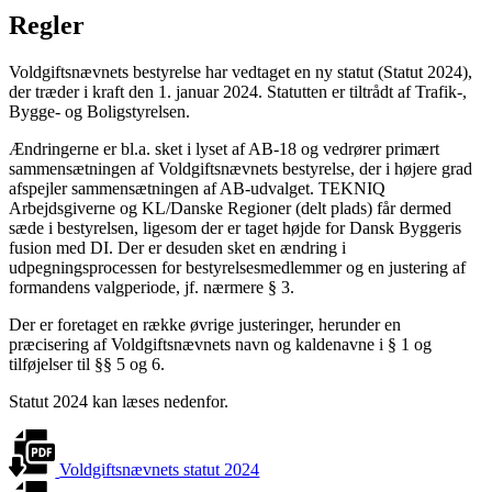
Regler
Voldgiftsnævnets bestyrelse har vedtaget en ny statut (Statut 2024),
der træder i kraft den 1. januar 2024. Statutten er tiltrådt af Trafik-,
Bygge- og Boligstyrelsen.
Ændringerne er bl.a. sket i lyset af AB-18 og vedrører primært
sammensætningen af Voldgiftsnævnets bestyrelse, der i højere grad
afspejler sammensætningen af AB-udvalget. TEKNIQ
Arbejdsgiverne og KL/Danske Regioner (delt plads) får dermed
sæde i bestyrelsen, ligesom der er taget højde for Dansk Byggeris
fusion med DI. Der er desuden sket en ændring i
udpegningsprocessen for bestyrelsesmedlemmer og en justering af
formandens valgperiode, jf. nærmere § 3.
Der er foretaget en række øvrige justeringer, herunder en
præcisering af Voldgiftsnævnets navn og kaldenavne i § 1 og
tilføjelser til §§ 5 og 6.
Statut 2024 kan læses nedenfor.
Voldgiftsnævnets statut 2024