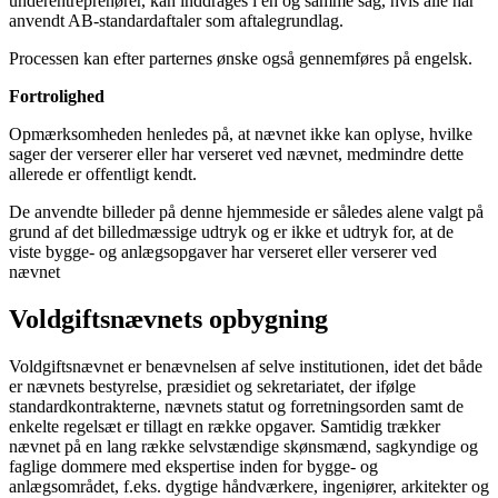
underentreprenører, kan inddrages i en og samme sag, hvis alle har
anvendt AB-standardaftaler som aftalegrundlag.
Processen kan efter parternes ønske også gennemføres på engelsk.
Fortrolighed
Opmærksomheden henledes på, at nævnet ikke kan oplyse, hvilke
sager der verserer eller har verseret ved nævnet, medmindre dette
allerede er offentligt kendt.
De anvendte billeder på denne hjemmeside er således alene valgt på
grund af det billedmæssige udtryk og er ikke et udtryk for, at de
viste bygge- og anlægsopgaver har verseret eller verserer ved
nævnet
Voldgiftsnævnets opbygning
Voldgiftsnævnet er benævnelsen af selve institutionen, idet det både
er nævnets bestyrelse, præsidiet og sekretariatet, der ifølge
standardkontrakterne, nævnets statut og forretningsorden samt de
enkelte regelsæt er tillagt en række opgaver. Samtidig trækker
nævnet på en lang række selvstændige skønsmænd, sagkyndige og
faglige dommere med ekspertise inden for bygge- og
anlægsområdet, f.eks. dygtige håndværkere, ingeniører, arkitekter og