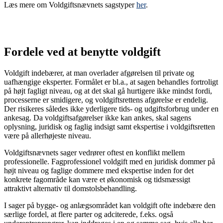
Læs mere om Voldgiftsnævnets sagstyper
her
.
Fordele ved at benytte voldgift
Voldgift indebærer, at man overlader afgørelsen til private og
uafhængige eksperter. Formålet er bl.a., at sagen behandles fortroligt
på højt fagligt niveau, og at det skal gå hurtigere ikke mindst fordi,
processerne er smidigere, og voldgiftsrettens afgørelse er endelig.
Der risikeres således ikke yderligere tids- og udgiftsforbrug under en
ankesag. Da voldgiftsafgørelser ikke kan ankes, skal sagens
oplysning, juridisk og faglig indsigt samt ekspertise i voldgiftsretten
være på allerhøjeste niveau.
Voldgiftsnævnets sager vedrører oftest en konflikt mellem
professionelle. Fagprofessionel voldgift med en juridisk dommer på
højt niveau og faglige dommere med ekspertise inden for det
konkrete fagområde kan være et økonomisk og tidsmæssigt
attraktivt alternativ til domstolsbehandling.
I sager på bygge- og anlægsområdet kan voldgift ofte indebære den
særlige fordel, at flere parter og adciterede, f.eks. også