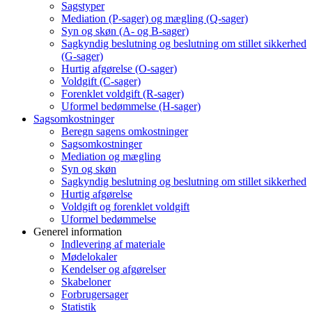
Sagstyper
Mediation (P-sager) og mægling (Q-sager)
Syn og skøn (A- og B-sager)
Sagkyndig beslutning og beslutning om stillet sikkerhed
(G-sager)
Hurtig afgørelse (O-sager)
Voldgift (C-sager)
Forenklet voldgift (R-sager)
Uformel bedømmelse (H-sager)
Sagsomkostninger
Beregn sagens omkostninger
Sagsomkostninger
Mediation og mægling
Syn og skøn
Sagkyndig beslutning og beslutning om stillet sikkerhed
Hurtig afgørelse
Voldgift og forenklet voldgift
Uformel bedømmelse
Generel information
Indlevering af materiale
Mødelokaler
Kendelser og afgørelser
Skabeloner
Forbrugersager
Statistik