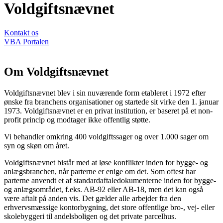
Voldgiftsnævnet
Kontakt os
VBA Portalen
Om Voldgiftsnævnet
Voldgiftsnævnet blev i sin nuværende form etableret i 1972 efter
ønske fra branchens organisationer og startede sit virke den 1. januar
1973. Voldgiftsnævnet er en privat institution, er baseret på et non-
profit princip og modtager ikke offentlig støtte.
Vi behandler omkring 400 voldgiftssager og over 1.000 sager om
syn og skøn om året.
Voldgiftsnævnet bistår med at løse konflikter inden for bygge- og
anlægsbranchen, når parterne er enige om det. Som oftest har
parterne anvendt et af standardaftaledokumenterne inden for bygge-
og anlægsområdet, f.eks. AB-92 eller AB-18, men det kan også
være aftalt på anden vis. Det gælder alle arbejder fra den
erhvervsmæssige kontorbygning, det store offentlige bro-, vej- eller
skolebyggeri til andelsboligen og det private parcelhus.