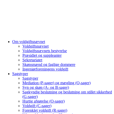
Om voldgiftsnævnet
Voldgiftsnævnet
Voldgiftsnævnets bestyrelse
Præsidiet og suppleanter
Sekretariatet
Skønsmænd og faglige dommere
Ingeniørforeningens voldgift
Sagstyper
Sagstyper
Mediation (P-sager) og mægling (Q-sager)
Syn og skøn (A- og B-sager)
Sagkyndig beslutning og beslutning om stillet sikkerhed
(G-sager)
Hurtig afgørelse (O-sager)
Voldgift (C-sager)
Forenklet voldgift (R-sager)