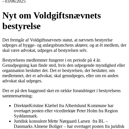
- 03/06/2025
Nyt om Voldgiftsnævnets
bestyrelse
Det fremgår af Voldgiftsnævnets statut, at nævnets bestyrelse
udpeges af bygge- og anlægsbranchens aktører, og at ét medlem, der
skal være advokat, udpeges af bestyrelsen selv.
Bestyrelsens medlemmer fungerer i en periode på 4 år.
Genudpegning kan finde sted, hvis den udpegende myndighed eller
organisation beslutter det. Det er bestyrelsen, der beslutter, om
medlemmet, der er advokat, skal genudpeges, eller om en anden
advokat skal udpeges.
Der er på den baggrund sket en række forandringer i bestyrelsens
sammensætning;
DirektørKristine Klæbel fra Albertslund Kommune har
overtaget posten efter vicedirektør Peter Holm fra Region
Syddanmark.
Juridisk konsulent Mette Nørgaard Larsen fra BL –
Danmarks Almene Boliger – har overtaget posten fra juridisk