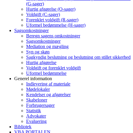
(G-sager)
Hurtig afgørelse (O-sager)
Voldgift (C-sager)
Forenklet voldgift (R-sager)
Uformel bedømmelse (H-sager)
Sagsomkostninger
Beregn sagens omkostninger
Sagsomkostninger
Mediation og mægling
Syn og skøn
Sagkyndig beslutning og beslutning om stillet sikkerhed
Hurtig afgørelse
Voldgift og forenklet voldgift
Uformel bedømmelse
Generel information
Indlevering af materiale
Mødelokaler
Kendelser og afgørelser
Skabeloner
Forbrugersager
Statistik
Advokater
Evaluering
Bibliotek
VBA PORTALEN