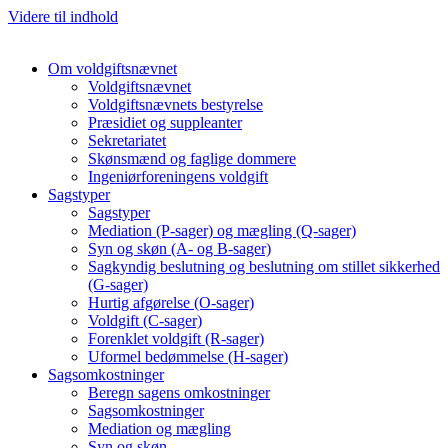
Videre til indhold
Om voldgiftsnævnet
Voldgiftsnævnet
Voldgiftsnævnets bestyrelse
Præsidiet og suppleanter
Sekretariatet
Skønsmænd og faglige dommere
Ingeniørforeningens voldgift
Sagstyper
Sagstyper
Mediation (P-sager) og mægling (Q-sager)
Syn og skøn (A- og B-sager)
Sagkyndig beslutning og beslutning om stillet sikkerhed
(G-sager)
Hurtig afgørelse (O-sager)
Voldgift (C-sager)
Forenklet voldgift (R-sager)
Uformel bedømmelse (H-sager)
Sagsomkostninger
Beregn sagens omkostninger
Sagsomkostninger
Mediation og mægling
Syn og skøn