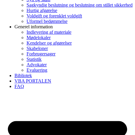
Sagkyndig beslutning og beslutning om stillet sikkerhed
Hurtig afgørelse
Voldgift og forenklet voldgift
Uformel bedømmelse
Generel information
Indlevering af materiale
Mødelokaler
Kendelser og afgørelser
Skabeloner
Forbrugersager
Statistik
Advokater
Evaluering
Bibliotek
VBA PORTALEN
FAQ