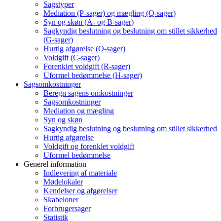
Sagstyper
Mediation (P-sager) og mægling (Q-sager)
Syn og skøn (A- og B-sager)
Sagkyndig beslutning og beslutning om stillet sikkerhed
(G-sager)
Hurtig afgørelse (O-sager)
Voldgift (C-sager)
Forenklet voldgift (R-sager)
Uformel bedømmelse (H-sager)
Sagsomkostninger
Beregn sagens omkostninger
Sagsomkostninger
Mediation og mægling
Syn og skøn
Sagkyndig beslutning og beslutning om stillet sikkerhed
Hurtig afgørelse
Voldgift og forenklet voldgift
Uformel bedømmelse
Generel information
Indlevering af materiale
Mødelokaler
Kendelser og afgørelser
Skabeloner
Forbrugersager
Statistik