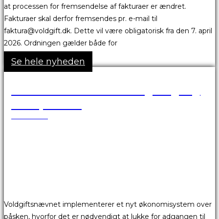
at processen for fremsendelse af fakturaer er ændret.
Fakturaer skal derfor fremsendes pr. e-mail til
faktura@voldgift.dk. Dette vil være obligatorisk fra den 7. april
2026. Ordningen gælder både for
Se hele nyheden
VBA Portalen er ikke tilgængelig
over påsken
24.03.2026
Voldgiftsnævnet implementerer et nyt økonomisystem over
påsken, hvorfor det er nødvendigt at lukke for adgangen til