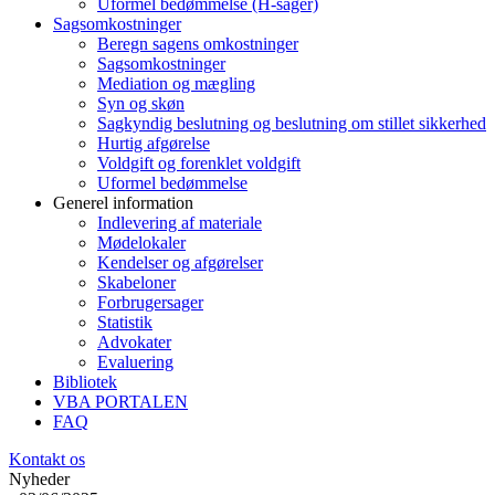
Uformel bedømmelse (H-sager)
Sagsomkostninger
Beregn sagens omkostninger
Sagsomkostninger
Mediation og mægling
Syn og skøn
Sagkyndig beslutning og beslutning om stillet sikkerhed
Hurtig afgørelse
Voldgift og forenklet voldgift
Uformel bedømmelse
Generel information
Indlevering af materiale
Mødelokaler
Kendelser og afgørelser
Skabeloner
Forbrugersager
Statistik
Advokater
Evaluering
Bibliotek
VBA PORTALEN
FAQ
Kontakt os
Nyheder