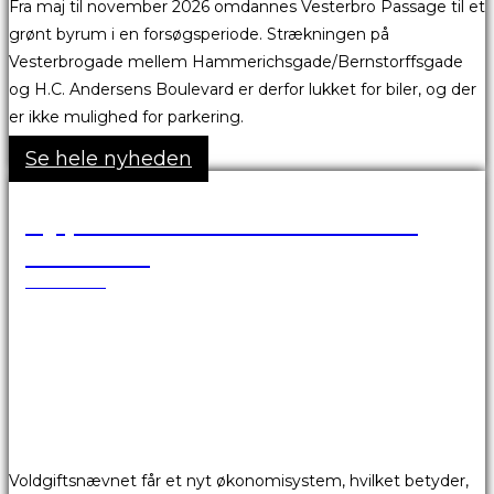
Fra maj til november 2026 omdannes Vesterbro Passage til et
grønt byrum i en forsøgsperiode. Strækningen på
Vesterbrogade mellem Hammerichsgade/Bernstorffsgade
og H.C. Andersens Boulevard er derfor lukket for biler, og der
er ikke mulighed for parkering.
Se hele nyheden
Ny proces for fremsendelse af
fakturaer
25.03.2026
Voldgiftsnævnet får et nyt økonomisystem, hvilket betyder,