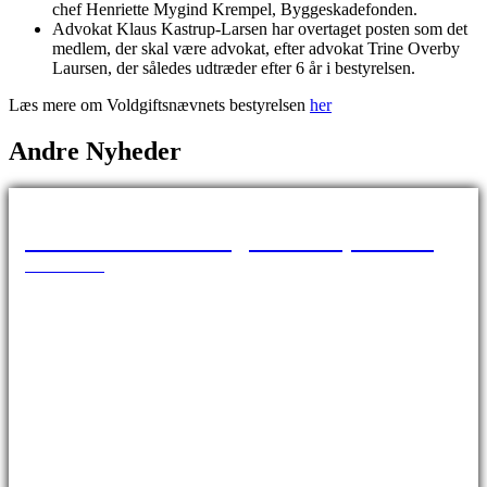
chef Henriette Mygind Krempel, Byggeskadefonden.
Advokat Klaus Kastrup-Larsen har overtaget posten som det
medlem, der skal være advokat, efter advokat Trine Overby
Laursen, der således udtræder efter 6 år i bestyrelsen.
Læs mere om Voldgiftsnævnets bestyrelsen
her
Andre Nyheder
Vesterbro Passage er afspærret
18.05.2026