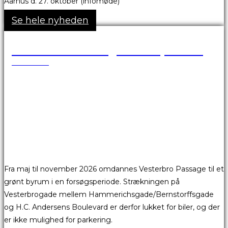
Aarhus d. 27. oktober (infomøde)
Se hele nyheden
Vesterbro Passage er afspærret
18.05.2026
Fra maj til november 2026 omdannes Vesterbro Passage til et
grønt byrum i en forsøgsperiode. Strækningen på
Vesterbrogade mellem Hammerichsgade/Bernstorffsgade
og H.C. Andersens Boulevard er derfor lukket for biler, og der
er ikke mulighed for parkering.