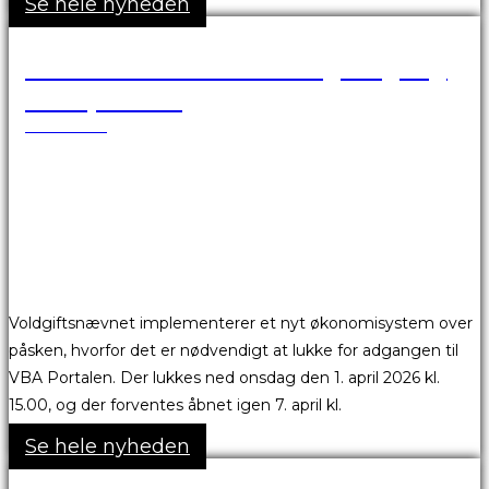
Se hele nyheden
VBA Portalen er ikke tilgængelig
over påsken
24.03.2026
Voldgiftsnævnet implementerer et nyt økonomisystem over
påsken, hvorfor det er nødvendigt at lukke for adgangen til
VBA Portalen. Der lukkes ned onsdag den 1. april 2026 kl.
15.00, og der forventes åbnet igen 7. april kl.
Se hele nyheden