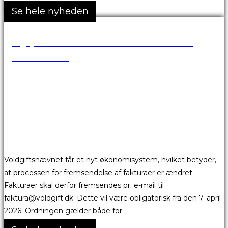
Se hele nyheden
Ny proces for fremsendelse af
fakturaer
25.03.2026
Voldgiftsnævnet får et nyt økonomisystem, hvilket betyder,
at processen for fremsendelse af fakturaer er ændret.
Fakturaer skal derfor fremsendes pr. e-mail til
faktura@voldgift.dk. Dette vil være obligatorisk fra den 7. april
2026. Ordningen gælder både for