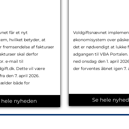
delse af
VBA Portalen er 
er
tilgængelig ove
24.03.2026
net får et nyt
Voldgiftsnævnet implement
m, hvilket betyder, at
økonomisystem over påsken
r fremsendelse af fakturaer
det er nødvendigt at lukke 
akturaer skal derfor
adgangen til VBA Portalen.
. e-mail til
ned onsdag den 1. april 2026 
gift.dk. Dette vil være
der forventes åbnet igen 7. a
fra den 7. april 2026.
ælder både for
Se hele nyhe
 hele nyheden