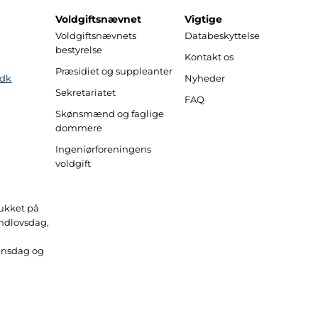
Voldgiftsnævnet
Vigtige
Voldgiftsnævnets
Databeskyttelse
bestyrelse
Kontakt os
Præsidiet og suppleanter
.dk
Nyheder
Sekretariatet
FAQ
Skønsmænd og faglige
dommere
Ingeniørforeningens
voldgift
lukket på
undlovsdag,
ensdag og