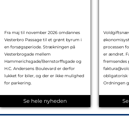
Vesterbro Passage er
fremsen
afspærret
faktura
18.05.2026
25.03.2026
Fra maj til november 2026 omdannes
Voldgiftsnæv
Vesterbro Passage til et grønt byrum i
økonomisyste
en forsøgsperiode. Strækningen på
processen fo
Vesterbrogade mellem
er ændret. F
Hammerichsgade/Bernstorffsgade og
fremsendes pr
H.C. Andersens Boulevard er derfor
faktura@vold
lukket for biler, og der er ikke mulighed
obligatorisk 
for parkering.
Ordningen g
Se hele nyheden
Se