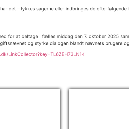
 har det – lykkes sagerne eller indbringes de efterfølgende 
hed for at deltage i fælles middag den 7. oktober 2025 sam
dgiftsnævnet og styrke dialogen blandt nævnets brugere og
t.dk/LinkCollector?key=TL6ZEH73LN1K
es for