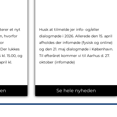
ikke
r påsken
Skønsmandsmøder 2026
17.03.2026
erer et nyt
Husk at tilmelde jer info- og/eller
, hvorfor
dialogmøde i 2026. Allerede den 15. april
for
afholdes der infomøde (fysisk og online)
 Der lukkes
og den 21. maj dialogmøde i København.
kl. 15.00, og
Til efteråret kommer vi til Aarhus d. 27.
pril kl.
oktober (infomøde)
den
Se hele nyheden