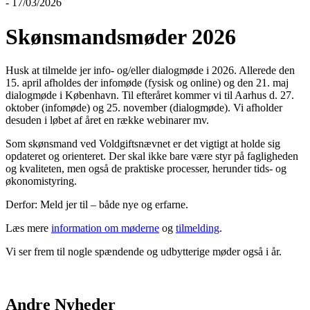
- 17/03/2026
Skønsmandsmøder 2026
Husk at tilmelde jer info- og/eller dialogmøde i 2026. Allerede den
15. april afholdes der infomøde (fysisk og online) og den 21. maj
dialogmøde i København. Til efteråret kommer vi til Aarhus d. 27.
oktober (infomøde) og 25. november (dialogmøde). Vi afholder
desuden i løbet af året en række webinarer mv.
Som skønsmand ved Voldgiftsnævnet er det vigtigt at holde sig
opdateret og orienteret. Der skal ikke bare være styr på fagligheden
og kvaliteten, men også de praktiske processer, herunder tids- og
økonomistyring.
Derfor: Meld jer til – både nye og erfarne.
Læs mere
information om møderne
og
tilmelding
.
Vi ser frem til nogle spændende og udbytterige møder også i år.
Andre Nyheder