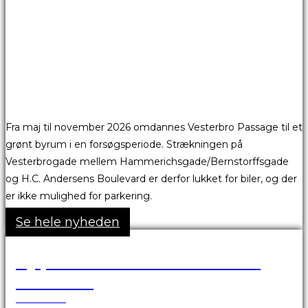
Fra maj til november 2026 omdannes Vesterbro Passage til et
grønt byrum i en forsøgsperiode. Strækningen på
Vesterbrogade mellem Hammerichsgade/Bernstorffsgade
og H.C. Andersens Boulevard er derfor lukket for biler, og der
er ikke mulighed for parkering.
Se hele nyheden
Ny proces for fremsendelse af
fakturaer
25.03.2026