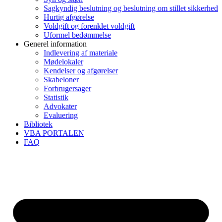
Sagkyndig beslutning og beslutning om stillet sikkerhed
Hurtig afgørelse
Voldgift og forenklet voldgift
Uformel bedømmelse
Generel information
Indlevering af materiale
Mødelokaler
Kendelser og afgørelser
Skabeloner
Forbrugersager
Statistik
Advokater
Evaluering
Bibliotek
VBA PORTALEN
FAQ