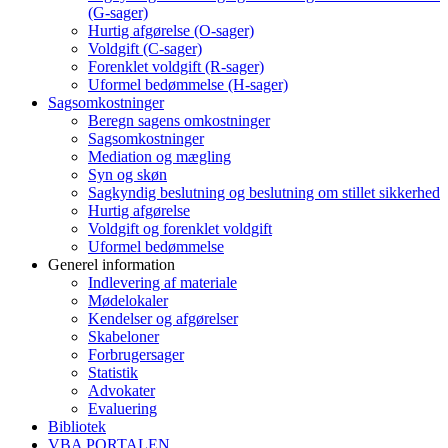
(G-sager)
Hurtig afgørelse (O-sager)
Voldgift (C-sager)
Forenklet voldgift (R-sager)
Uformel bedømmelse (H-sager)
Sagsomkostninger
Beregn sagens omkostninger
Sagsomkostninger
Mediation og mægling
Syn og skøn
Sagkyndig beslutning og beslutning om stillet sikkerhed
Hurtig afgørelse
Voldgift og forenklet voldgift
Uformel bedømmelse
Generel information
Indlevering af materiale
Mødelokaler
Kendelser og afgørelser
Skabeloner
Forbrugersager
Statistik
Advokater
Evaluering
Bibliotek
VBA PORTALEN