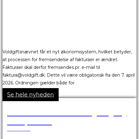
Voldgiftsnævnet får et nyt økonomisystem, hvilket betyder,
at processen for fremsendelse af fakturaer er ændret.
Fakturaer skal derfor fremsendes pr. e-mail til
faktura@voldgift.dk. Dette vil være obligatorisk fra den 7. april
2026. Ordningen gælder både for
Se hele nyheden
VBA Portalen er ikke tilgængelig
over påsken
24.03.2026