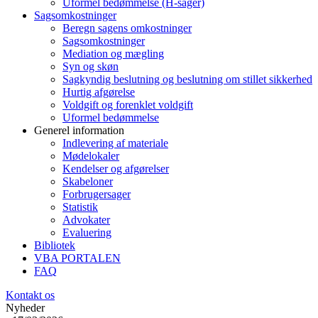
Uformel bedømmelse (H-sager)
Sagsomkostninger
Beregn sagens omkostninger
Sagsomkostninger
Mediation og mægling
Syn og skøn
Sagkyndig beslutning og beslutning om stillet sikkerhed
Hurtig afgørelse
Voldgift og forenklet voldgift
Uformel bedømmelse
Generel information
Indlevering af materiale
Mødelokaler
Kendelser og afgørelser
Skabeloner
Forbrugersager
Statistik
Advokater
Evaluering
Bibliotek
VBA PORTALEN
FAQ
Kontakt os
Nyheder