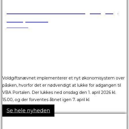
VBA Portalen er ikke tilgængelig
over påsken
24.03.2026
Voldgiftsnævnet implementerer et nyt økonomisystem over
påsken, hvorfor det er nødvendigt at lukke for adgangen til
VBA Portalen. Der lukkes ned onsdag den 1. april 2026 kl.
15.00, og der forventes åbnet igen 7. april kl.
Se hele nyheden
Skønsmandsmøder 2026