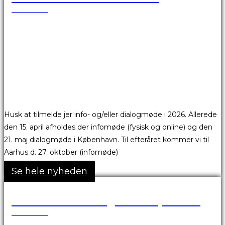
17.03.2026
Husk at tilmelde jer info- og/eller dialogmøde i 2026. Allerede
den 15. april afholdes der infomøde (fysisk og online) og den
21. maj dialogmøde i København. Til efteråret kommer vi til
Aarhus d. 27. oktober (infomøde)
Se hele nyheden
Vesterbro Passage er afspærret
18.05.2026