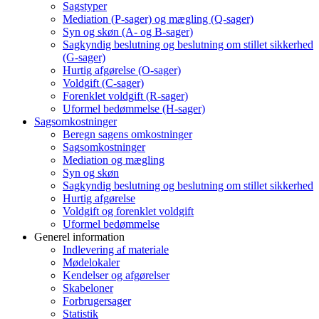
Sagstyper
Mediation (P-sager) og mægling (Q-sager)
Syn og skøn (A- og B-sager)
Sagkyndig beslutning og beslutning om stillet sikkerhed
(G-sager)
Hurtig afgørelse (O-sager)
Voldgift (C-sager)
Forenklet voldgift (R-sager)
Uformel bedømmelse (H-sager)
Sagsomkostninger
Beregn sagens omkostninger
Sagsomkostninger
Mediation og mægling
Syn og skøn
Sagkyndig beslutning og beslutning om stillet sikkerhed
Hurtig afgørelse
Voldgift og forenklet voldgift
Uformel bedømmelse
Generel information
Indlevering af materiale
Mødelokaler
Kendelser og afgørelser
Skabeloner
Forbrugersager
Statistik