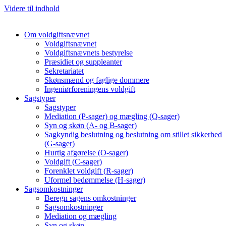
Videre til indhold
Om voldgiftsnævnet
Voldgiftsnævnet
Voldgiftsnævnets bestyrelse
Præsidiet og suppleanter
Sekretariatet
Skønsmænd og faglige dommere
Ingeniørforeningens voldgift
Sagstyper
Sagstyper
Mediation (P-sager) og mægling (Q-sager)
Syn og skøn (A- og B-sager)
Sagkyndig beslutning og beslutning om stillet sikkerhed
(G-sager)
Hurtig afgørelse (O-sager)
Voldgift (C-sager)
Forenklet voldgift (R-sager)
Uformel bedømmelse (H-sager)
Sagsomkostninger
Beregn sagens omkostninger
Sagsomkostninger
Mediation og mægling
Syn og skøn