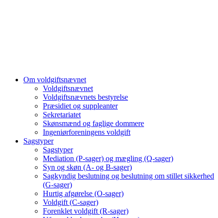
Om voldgiftsnævnet
Voldgiftsnævnet
Voldgiftsnævnets bestyrelse
Præsidiet og suppleanter
Sekretariatet
Skønsmænd og faglige dommere
Ingeniørforeningens voldgift
Sagstyper
Sagstyper
Mediation (P-sager) og mægling (Q-sager)
Syn og skøn (A- og B-sager)
Sagkyndig beslutning og beslutning om stillet sikkerhed
(G-sager)
Hurtig afgørelse (O-sager)
Voldgift (C-sager)
Forenklet voldgift (R-sager)